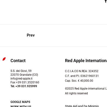
Prev
Contact
Red Apple Internation
S.S. dei Giovi, 59
C.C.I.A.CO N.REA: 324352
22070 Grandate (CO)
C.F. and P.I. 03621960131
info@red-apple.it
Cap. Soc. € 40,000.00
Fax +39 031.3520160
Tel. +39 031.935999
©2025 Red Apple international L
All rights reserved
GOOGLE MAPS
State Aid and De Minimis
WORK WITH US