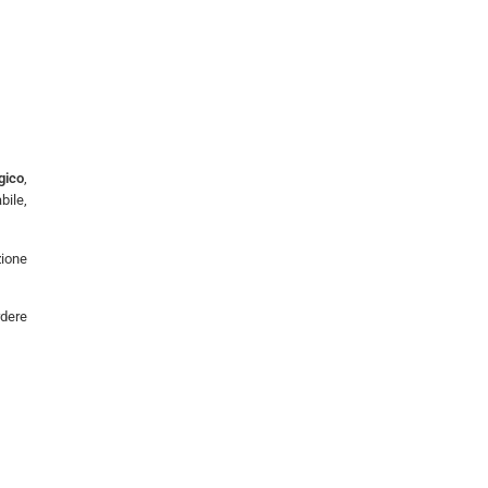
gico
,
bile,
zione
rdere