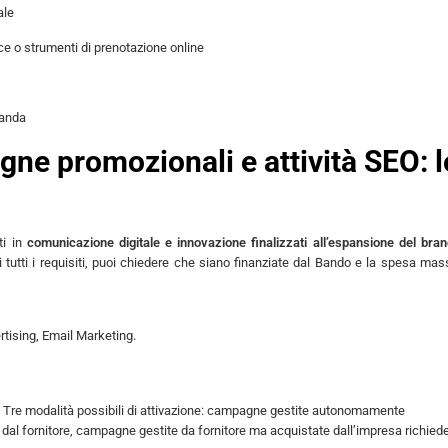
ale
e o strumenti di prenotazione online
manda
gne promozionali e attività SEO: l
ti in
comunicazione digitale e innovazione finalizzati all’espansione del bra
ai tutti i requisiti, puoi chiedere che siano finanziate dal Bando e la spesa ma
tising, Email Marketing.
al. Tre modalità possibili di attivazione: campagne gestite autonomamente
dal fornitore, campagne gestite da fornitore ma acquistate dall’impresa richied