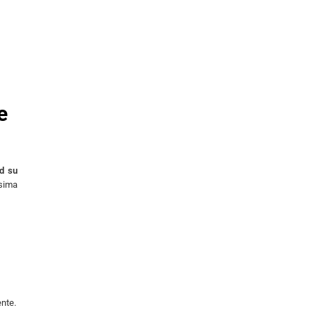
e
nd su
ssima
ente.