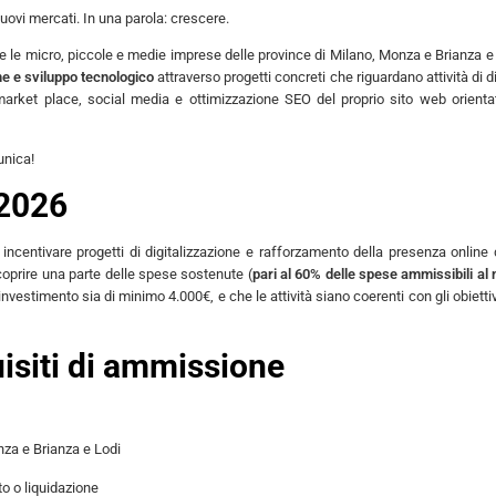
uovi mercati. In una parola: crescere.
e le micro, piccole e medie imprese delle province di Milano, Monza e Brianza e
e e sviluppo tecnologico
attraverso progetti concreti che riguardano attività di di
arket place, social media e ottimizzazione SEO del proprio sito web orienta
unica!
 2026
ncentivare progetti di digitalizzazione e rafforzamento della presenza online 
coprire una parte delle spese sostenute (
pari al 60% delle spese ammissibili al 
investimento sia di minimo 4.000€, e che le attività siano coerenti con gli obiettiv
uisiti di ammissione
nza e Brianza e Lodi
to o liquidazione