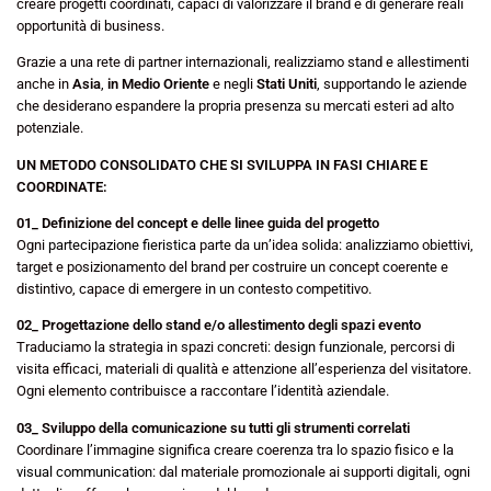
creare progetti coordinati, capaci di valorizzare il brand e di generare reali
opportunità di business.
Grazie a una rete di partner internazionali, realizziamo stand e allestimenti
anche in
Asia
,
in Medio Oriente
e negli
Stati Uniti
, supportando le aziende
che desiderano espandere la propria presenza su mercati esteri ad alto
potenziale.
UN METODO CONSOLIDATO CHE SI SVILUPPA IN FASI CHIARE E
COORDINATE:
01_ Definizione del concept e delle linee guida del progetto
Ogni
partecipazione fieristica
parte da un’idea solida: analizziamo obiettivi,
target e posizionamento del brand per costruire un concept coerente e
distintivo, capace di emergere in un contesto competitivo.
02_ Progettazione dello stand e/o allestimento degli spazi evento
Traduciamo la strategia in spazi concreti:
design funzionale
, percorsi di
visita efficaci, materiali di qualità e attenzione all’esperienza del visitatore.
Ogni elemento contribuisce a raccontare l’identità aziendale.
03_ Sviluppo della comunicazione su tutti gli strumenti correlati
Coordinare l’immagine significa creare coerenza tra lo spazio fisico e la
visual communication
: dal materiale promozionale ai supporti digitali, ogni