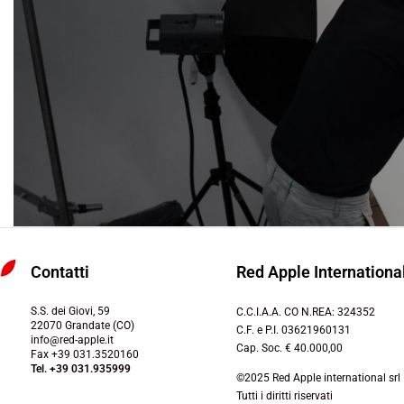
Contatti
Red Apple International
S.S. dei Giovi, 59
C.C.I.A.A. CO N.REA: 324352
22070 Grandate (CO)
C.F. e P.I. 03621960131
info@red-apple.it
Cap. Soc. € 40.000,00
Fax +39 031.3520160
Tel. +39 031.935999
©2025 Red Apple international srl
Tutti i diritti riservati