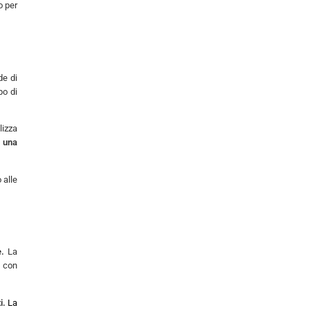
o per
de di
po di
lizza
 una
 alle
e.
La
, con
i.
La