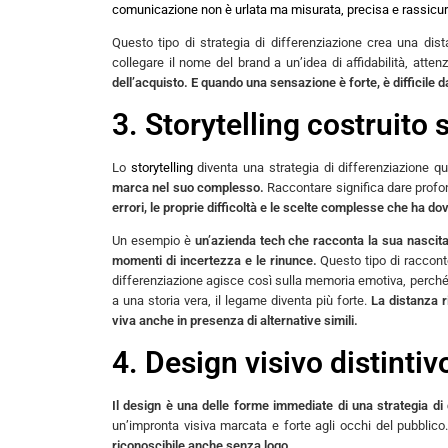
comunicazione non è urlata ma misurata, precisa e rassicur
Questo tipo di strategia di differenziazione crea una dist
collegare il nome del brand a un’idea di affidabilità, atten
dell’acquisto. E quando una sensazione è forte, è difficile d
3. Storytelling costruito 
Lo
storytelling
diventa una strategia di differenziazione 
marca nel suo complesso.
Raccontare significa dare profon
errori, le proprie difficoltà e le scelte complesse che ha do
Un esempio è
un’azienda tech che racconta la sua nascita attr
momenti di incertezza e le rinunce.
Questo tipo di racconto
differenziazione agisce così sulla memoria emotiva, perché 
a una storia vera, il legame diventa più forte.
La distanza r
viva anche in presenza di alternative simili.
4. Design visivo distinti
Il design è una delle forme immediate di una strategia di 
un’impronta visiva marcata e forte agli occhi del pubblico
riconoscibile anche senza logo.