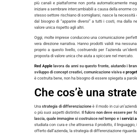
più canali e piattaforme non porta automaticamente maggio
iniziare a sembrare intercambiabili a causa della enorme con
stesso settore rischiano di somigliarsi, nasce la necessità
dal bisogno di “apparire diversi” a tutti i costi, ma dalla ne
valore unica rispetto agli altri.
Oggi, molte imprese conducono una comunicazione perfetta
vera direzione narrativa. Hanno prodotti validi ma nessuna
proprio a questo livello, costruendo per l’azienda un’ide
proposta di valore unica che aiuta a spiccare nel mercato.
Red Apple
lavora da anni su questo fronte, aiutando i brand
sviluppo di concept creativi, comunicazione visiva e
proget
è costruita bene, non ha bisogno di essere spiegata a parole
Che cos’è una strate
Una
strategia di differenziazione
è il modo in cui un’azien
o più suoi aspetti distintivi.
Il fulcro non deve essere per f
lascia, quale immagine si costruisce nel tempo e i
servizi a
studiata con cura e che attraversa il prodotto, il linguaggio,
offerto dall’azienda, la strategia di differenziazione riguard