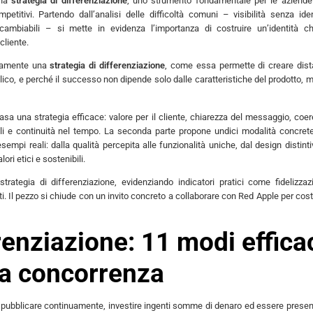
una
strategia di differenziazione
, uno strumento fondamentale per le aziend
titivi. Partendo dall’analisi delle difficoltà comuni – visibilità senza iden
cambiabili – si mette in evidenza l’importanza di costruire un’identità ch
cliente.
etamente una
strategia di differenziazione
, come essa permette di creare dis
blico, e perché il successo non dipende solo dalle caratteristiche del prodotto, 
basa una strategia efficace: valore per il cliente, chiarezza del messaggio, coe
ibili e continuità nel tempo. La seconda parte propone undici modalità concret
empi reali: dalla qualità percepita alle funzionalità uniche, dal design distinti
lori etici e sostenibili.
strategia di differenziazione, evidenziando indicatori pratici come fidelizzaz
ti. Il pezzo si chiude con un invito concreto a collaborare con Red Apple per cost
erenziazione: 11 modi effica
la concorrenza
 pubblicare continuamente, investire ingenti somme di denaro ed essere presen