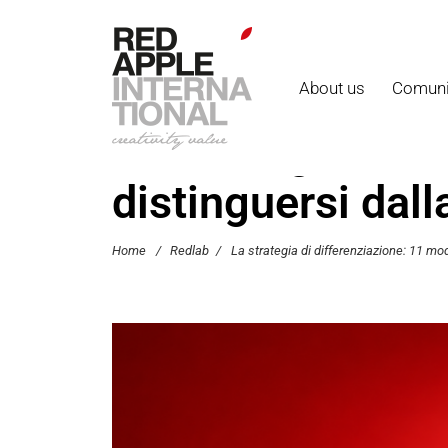
About us
Comuni
La strategia di d
distinguersi dal
Home
/
Redlab
/
La strategia di differenziazione: 11 mod