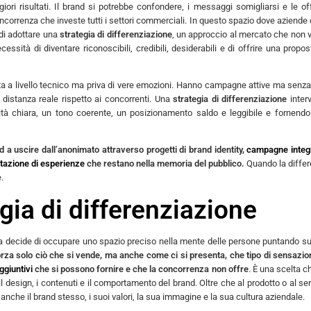
ri risultati. Il brand si potrebbe confondere, i messaggi somigliarsi e le of
correnza che investe tutti i settori commerciali. In questo spazio dove aziende 
 di adottare una
strategia di differenziazione
, un approccio al mercato che non 
cessità di diventare riconoscibili, credibili, desiderabili e di offrire una propos
 a livello tecnico ma priva di vere emozioni. Hanno campagne attive ma senz
 distanza reale rispetto ai concorrenti. Una
strategia di differenziazione
inter
ntità chiara, un tono coerente, un posizionamento saldo e leggibile e fornend
 a uscire dall’anonimato attraverso progetti di brand identity,
campagne integ
tazione di esperienze
che restano nella memoria del pubblico.
Quando la diffe
.
gia di differenziazione
da decide di occupare uno spazio preciso nella mente delle persone puntando s
orza solo ciò che si vende, ma anche come ci si presenta, che tipo di sensazio
ggiuntivi
che si possono fornire e che la concorrenza non offre
. È una scelta c
 il design, i contenuti e il comportamento del brand. Oltre che al prodotto o al ser
a anche il brand stesso, i suoi valori, la sua immagine e la sua cultura aziendale.