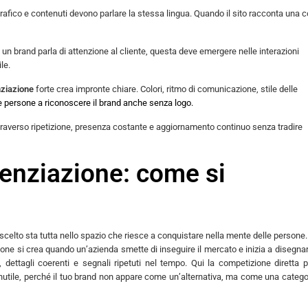
 grafico e contenuti devono parlare la stessa lingua. Quando il sito racconta una 
 un brand parla di attenzione al cliente, questa deve emergere nelle interazioni
le.
nziazione
forte crea impronte chiare. Colori, ritmo di comunicazione, stile delle
e persone a riconoscere il brand anche senza logo.
attraverso ripetizione, presenza costante e aggiornamento continuo senza tradire
erenziazione: come si
scelto sta tutta nello spazio che riesce a conquistare nella mente delle persone
ione si crea quando un’azienda smette di inseguire il mercato e inizia a disegna
, dettagli coerenti e segnali ripetuti nel tempo. Qui la competizione diretta 
 inutile, perché il tuo brand non appare come un’alternativa, ma come una catego