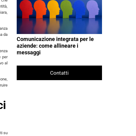
e che
tità,
iara,
tanza
ma da
Comunicazione integrata per le
aziende: come allineare i
renza
messaggi
e per
vo al
Contatti
ione,
ruire
ci
ti su