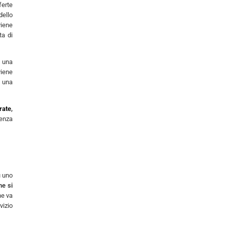
ferte
dello
viene
ta di
a una
viene
o una
rate
,
renza
u uno
ne si
he va
vizio