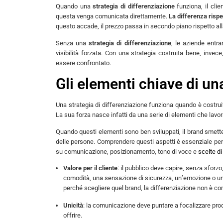
Quando una
strategia di differenziazione
funziona, il cli
questa venga comunicata direttamente.
La differenza rispe
questo accade, il prezzo passa in secondo piano rispetto alla 
Senza una
strategia di differenziazione
, le aziende entr
visibilità forzata. Con una strategia costruita bene, invece,
essere confrontato.
Gli elementi chiave di un
Una strategia di differenziazione funziona quando è costru
La sua forza nasce infatti da una serie di elementi che lavor
Quando questi elementi sono ben sviluppati, il brand smette
delle persone. Comprendere questi aspetti è essenziale per 
su comunicazione, posizionamento, tono di voce e
scelte di
Valore per il cliente
: il pubblico deve capire, senza sfor
comodità, una sensazione di sicurezza, un’emozione o un’id
perché scegliere quel brand, la differenziazione non è co
Unicità
: la comunicazione deve puntare a focalizzare prodot
offrire.