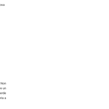
cosa
. Non
re un
perde
ria a