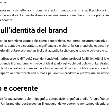
ante.
anza netta rispetto a chi comunica solo il prezzo o le offerte. Il pubblico ini
zione e valore.
La qualità diventa così una sensazione che si forma prima a
a scalfire.
sull’identità del brand
quando
non viene usato solo come decorazione, ma come struttura narrativa 
dità, contesto e soprattutto significato a ciò che si fa. Un brand che espone
i p
vuto affrontare
esprime un livello di autenticità che crea una reale connessione.
averso le difficoltà reali dei fondatori, i primi prototipi falliti, le notti di lavo
 rende il brand umano invece di idealizzarlo agli occhi del pubblico. La strateg
le storie restano impresse più a lungo dei dati. Quando il pubblico associa un 
ispetto ai concorrenti non si basa più solo su prodotto o prezzo, ma su un’ide
vo e coerente
differenziazione.
Colori, tipografia, composizione grafica
e
stile fotografico
cr
.
Un brand che costruisce un linguaggio visivo coerente nel tempo diventa q