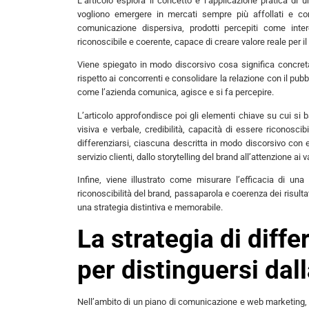
L’articolo esplora il concetto e l’applicazione pratica di 
vogliono emergere in mercati sempre più affollati e compe
comunicazione dispersiva, prodotti percepiti come inter
riconoscibile e coerente, capace di creare valore reale per il 
Viene spiegato in modo discorsivo cosa significa concr
rispetto ai concorrenti e consolidare la relazione con il pub
come l’azienda comunica, agisce e si fa percepire.
L’articolo approfondisce poi gli elementi chiave su cui si 
visiva e verbale, credibilità, capacità di essere riconosc
differenziarsi, ciascuna descritta in modo discorsivo con es
servizio clienti, dallo storytelling del brand all’attenzione ai va
Infine, viene illustrato come misurare l’efficacia di una 
riconoscibilità del brand, passaparola e coerenza dei risulta
una strategia distintiva e memorabile.
La strategia di diff
per distinguersi dal
Nell’ambito di un piano di comunicazione e web marketing,