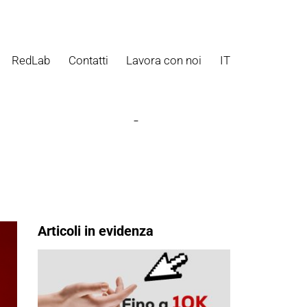
RedLab
Contatti
Lavora con noi
IT
i efficaci per
Articoli in evidenza