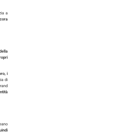
zia a
ncora
della
ropri
ro, i
ia di
brand
ntità
eano
uindi