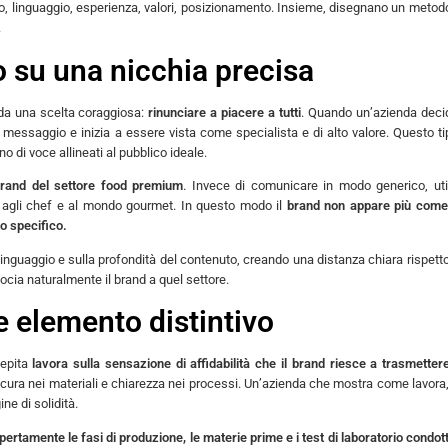
to, linguaggio, esperienza, valori, posizionamento. Insieme, disegnano un metod
.
 su una nicchia precisa
 da una scelta coraggiosa:
rinunciare a piacere a tutti
. Quando un’azienda deci
 messaggio e inizia a essere vista come specialista e di alto valore. Questo ti
o di voce allineati al pubblico ideale.
brand del settore food premium
. Invece di comunicare in modo generico, uti
e, agli chef e al mondo gourmet. In questo modo il
brand non appare più come
to specifico.
linguaggio e sulla profondità del contenuto, creando una distanza chiara rispetto
socia naturalmente il brand a quel settore.
e elemento distintivo
cepita
lavora sulla sensazione di affidabilità che il brand riesce a trasmetter
vi, cura nei materiali e chiarezza nei processi. Un’azienda che mostra come lavora
e di solidità.
rtamente le fasi di produzione, le materie prime e i test di laboratorio condott