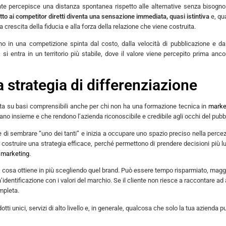
ente percepisce una distanza spontanea rispetto alle alternative senza bisogn
tto ai competitor diretti diventa una sensazione immediata, quasi istintiva
e, qu
crescita della fiducia e alla forza della relazione che viene costruita.
ano in una competizione spinta dal costo, dalla velocità di pubblicazione e d
 si entra in un territorio più stabile, dove il valore viene percepito prima anco
a strategia di differenziazione
ita su basi comprensibili anche per chi non ha una formazione tecnica in
marke
ano insieme e che rendono l’azienda riconoscibile e credibile agli occhi del pubb
 di sembrare “uno dei tanti” e inizia a occupare uno spazio preciso nella perce
costruire una strategia efficace, perché permettono di prendere decisioni più l
 marketing
.
zo, cosa ottiene in più scegliendo quel brand. Può essere tempo risparmiato, magg
entificazione con i valori del marchio. Se il cliente non riesce a raccontare ad a
mpleta.
ti unici, servizi di alto livello e, in generale, qualcosa che solo la tua azienda p